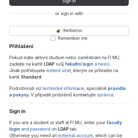
Sign in
or sign in with
Kerberos
Remember me
Přihlášení
Pokud máte aktivní studium nebo zaměstnání na FI MU,
zadejte na kartě
LDAP
svůj
fakultní login
a heslo
.
Jinak potřebujete
externí účet
, kterým se přihlašte na
kartě
Standard
.
Podrobnosti viz
technické informace
, speciálně
pravidla
a pokyny
. V případě problémů kontaktujte
správce
.
Sign in
If you are a student or staff at FI MU, enter your
faculty
login
and password
on
LDAP
tab.
Otherwise you need an
external account
, which can be