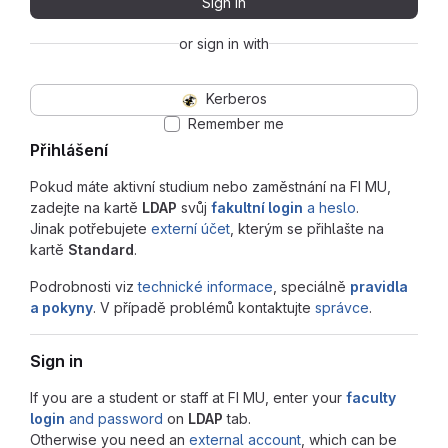
Sign in
or sign in with
Kerberos
Remember me
Přihlášení
Pokud máte aktivní studium nebo zaměstnání na FI MU,
zadejte na kartě
LDAP
svůj
fakultní login
a heslo
.
Jinak potřebujete
externí účet
, kterým se přihlašte na
kartě
Standard
.
Podrobnosti viz
technické informace
, speciálně
pravidla
a pokyny
. V případě problémů kontaktujte
správce
.
Sign in
If you are a student or staff at FI MU, enter your
faculty
login
and password
on
LDAP
tab.
Otherwise you need an
external account
, which can be