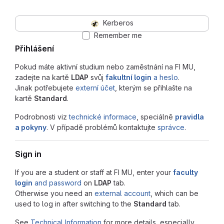
Kerberos
Remember me
Přihlášení
Pokud máte aktivní studium nebo zaměstnání na FI MU,
zadejte na kartě
LDAP
svůj
fakultní login
a heslo
.
Jinak potřebujete
externí účet
, kterým se přihlašte na
kartě
Standard
.
Podrobnosti viz
technické informace
, speciálně
pravidla
a pokyny
. V případě problémů kontaktujte
správce
.
Sign in
If you are a student or staff at FI MU, enter your
faculty
login
and password
on
LDAP
tab.
Otherwise you need an
external account
, which can be
used to log in after switching to the
Standard
tab.
See
Technical Information
for more details, especially