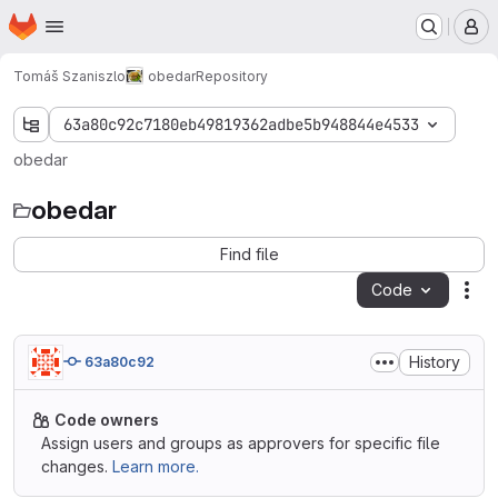
Homepage
Skip to main content
M
Tomáš Szaniszlo
obedar
Repository
63a80c92c7180eb49819362adbe5b948844e4533
obedar
obedar
Find file
Code
Act
History
63a80c92
Code owners
Assign users and groups as approvers for specific file
changes.
Learn more.