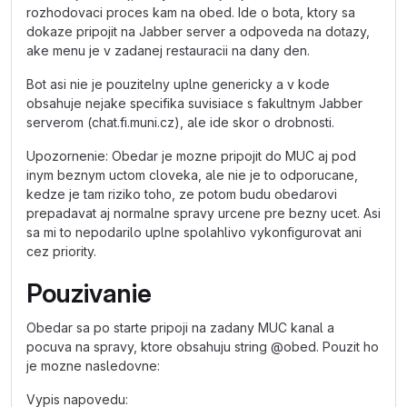
rozhodovaci proces kam na obed. Ide o bota, ktory sa
dokaze pripojit na Jabber server a odpoveda na dotazy,
ake menu je v zadanej restauracii na dany den.
Bot asi nie je pouzitelny uplne genericky a v kode
obsahuje nejake specifika suvisiace s fakultnym Jabber
serverom (chat.fi.muni.cz), ale ide skor o drobnosti.
Upozornenie: Obedar je mozne pripojit do MUC aj pod
inym beznym uctom cloveka, ale nie je to odporucane,
kedze je tam riziko toho, ze potom budu obedarovi
prepadavat aj normalne spravy urcene pre bezny ucet. Asi
sa mi to nepodarilo uplne spolahlivo vykonfigurovat ani
cez priority.
Pouzivanie
Obedar sa po starte pripoji na zadany MUC kanal a
pocuva na spravy, ktore obsahuju string @obed. Pouzit ho
je mozne nasledovne:
Vypis napovedu: