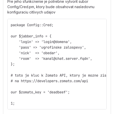
Pre jeho sfunkcnenie je potrebne vytvorit subor
Config/Cred.pm, ktory bude obsahovat nasledovnu
konfiguraciu citlivych udajov
package Config::Cred;
our $jabber_info = {
    'login' => 'login@domena',
    'pass' => 'ugrofinske zalospevy',
    'nick'  => 'obedar',
    'room'  => 'kanal@chat.server.fqdn',
};
# toto je kluc k Zomato API, ktory je mozne ziskat
# na https://developers.zomato.com/api
our $zomato_key = 'deadbeef';
1;