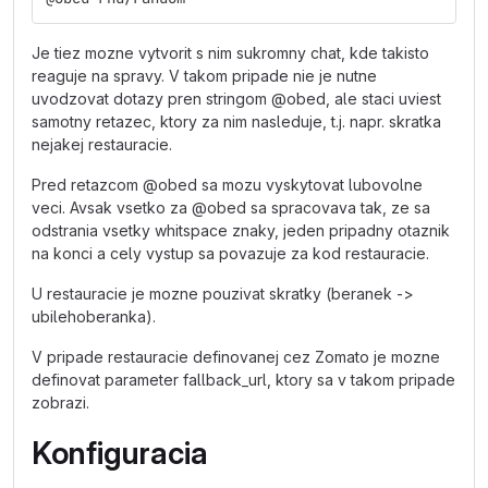
Je tiez mozne vytvorit s nim sukromny chat, kde takisto
reaguje na spravy. V takom pripade nie je nutne
uvodzovat dotazy pren stringom @obed, ale staci uviest
samotny retazec, ktory za nim nasleduje, t.j. napr. skratka
nejakej restauracie.
Pred retazcom @obed sa mozu vyskytovat lubovolne
veci. Avsak vsetko za @obed sa spracovava tak, ze sa
odstrania vsetky whitspace znaky, jeden pripadny otaznik
na konci a cely vystup sa povazuje za kod restauracie.
U restauracie je mozne pouzivat skratky (beranek ->
ubilehoberanka).
V pripade restauracie definovanej cez Zomato je mozne
definovat parameter fallback_url, ktory sa v takom pripade
zobrazi.
Konfiguracia