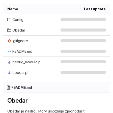
Name
Last update
Config
Obedar
.gitignore
README.md
debug_module.pl
obedar.pl
README.md
Obedar
Obedar je nastroj, ktory umoznuje zjednodusit