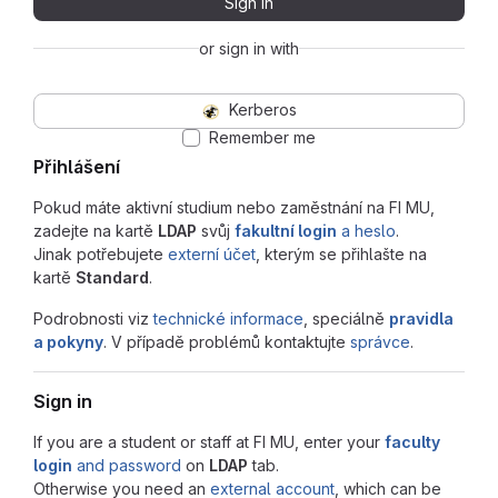
Sign in
or sign in with
Kerberos
Remember me
Přihlášení
Pokud máte aktivní studium nebo zaměstnání na FI MU,
zadejte na kartě
LDAP
svůj
fakultní login
a heslo
.
Jinak potřebujete
externí účet
, kterým se přihlašte na
kartě
Standard
.
Podrobnosti viz
technické informace
, speciálně
pravidla
a pokyny
. V případě problémů kontaktujte
správce
.
Sign in
If you are a student or staff at FI MU, enter your
faculty
login
and password
on
LDAP
tab.
Otherwise you need an
external account
, which can be