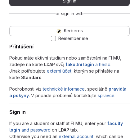
Sign in
or sign in with
Kerberos
Remember me
Přihlášení
Pokud máte aktivní studium nebo zaměstnání na FI MU,
zadejte na kartě
LDAP
svůj
fakultní login
a heslo
.
Jinak potřebujete
externí účet
, kterým se přihlašte na
kartě
Standard
.
Podrobnosti viz
technické informace
, speciálně
pravidla
a pokyny
. V případě problémů kontaktujte
správce
.
Sign in
If you are a student or staff at FI MU, enter your
faculty
login
and password
on
LDAP
tab.
Otherwise you need an
external account
, which can be