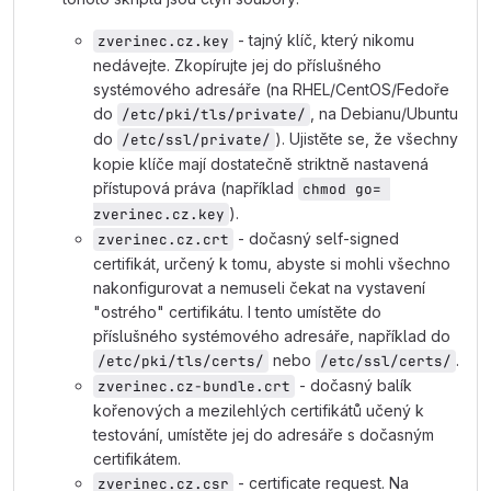
- tajný klíč, který nikomu
zverinec.cz.key
nedávejte. Zkopírujte jej do příslušného
systémového adresáře (na RHEL/CentOS/Fedoře
do
, na Debianu/Ubuntu
/etc/pki/tls/private/
do
). Ujistěte se, že všechny
/etc/ssl/private/
kopie klíče mají dostatečně striktně nastavená
přístupová práva (například
chmod go= 
).
zverinec.cz.key
- dočasný self-signed
zverinec.cz.crt
certifikát, určený k tomu, abyste si mohli všechno
nakonfigurovat a nemuseli čekat na vystavení
"ostrého" certifikátu. I tento umístěte do
příslušného systémového adresáře, například do
nebo
.
/etc/pki/tls/certs/
/etc/ssl/certs/
- dočasný balík
zverinec.cz-bundle.crt
kořenových a mezilehlých certifikátů učený k
testování, umístěte jej do adresáře s dočasným
certifikátem.
- certificate request. Na
zverinec.cz.csr