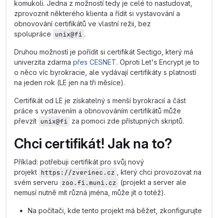
komukoli. Jedna z možností tedy je celé to nastudovat,
zprovoznit některého klienta a řídit si vystavování a
obnovování certifikátů ve vlastní režii, bez
spolupráce
.
unix@fi
Druhou možností je pořídit si certifikát Sectigo, který má
univerzita zdarma
přes CESNET
. Oproti Let's Encrypt je to
o něco víc byrokracie, ale vydávají certifikáty s platností
na jeden rok (LE jen na tři měsíce).
Certifikát od LE je získatelný s menší byrokracií a část
práce s vystavením a obnovováním certifikátů může
převzít
za pomoci zde přístupných skriptů.
unix@fi
Chci certifikát! Jak na to?
Příklad: potřebuji certifikát pro svůj nový
projekt
, který chci provozovat na
https://zverinec.cz
svém serveru
(projekt a server ale
zoo.fi.muni.cz
nemusí nutně mít různá jména, může jít o totéž).
Na počítači, kde tento projekt má běžet, zkonfigurujte