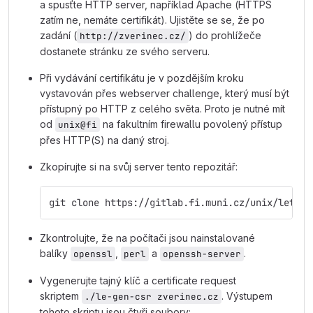
a spusťte HTTP server, například Apache (HTTPS
zatím ne, nemáte certifikát). Ujistěte se se, že po
zadání (
) do prohlížeče
http://zverinec.cz/
dostanete stránku ze svého serveru.
Při vydávání certifikátu je v pozdějším kroku
vystavován přes webserver challenge, který musí být
přístupný po HTTP z celého světa. Proto je nutné mít
od
na fakultním firewallu povolený přístup
unix@fi
přes HTTP(S) na daný stroj.
Zkopírujte si na svůj server tento repozitář:
git clone https://gitlab.fi.muni.cz/unix/letsen
Zkontrolujte, že na počítači jsou nainstalované
balíky
,
a
.
openssl
perl
openssh-server
Vygenerujte tajný klíč a certificate request
skriptem
. Výstupem
./le-gen-csr zverinec.cz
tohoto skriptu jsou čtyři soubory: