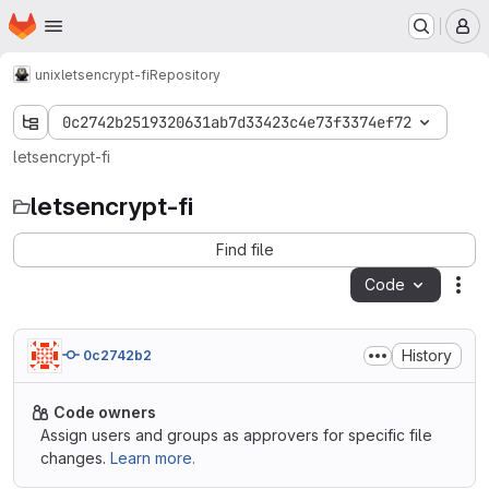
Homepage
Skip to main content
M
unix
letsencrypt-fi
Repository
0c2742b2519320631ab7d33423c4e73f3374ef72
letsencrypt-fi
letsencrypt-fi
Find file
Code
Act
History
0c2742b2
Code owners
Assign users and groups as approvers for specific file
changes.
Learn more.