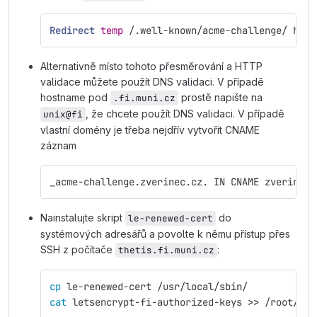
Redirect
temp
 /.well-known/acme-challenge/ http
Alternativně místo tohoto přesměrování a HTTP
validace můžete použít DNS validaci. V případě
hostname pod
prostě napište na
.fi.muni.cz
, že chcete použít DNS validaci. V případě
unix@fi
vlastní domény je třeba nejdřív vytvořit CNAME
záznam
_acme-challenge.zverinec.cz. IN CNAME zverinec.
Nainstalujte skript
do
le-renewed-cert
systémových adresářů a povolte k němu přístup přes
SSH z počítače
:
thetis.fi.muni.cz
cp 
le-renewed-cert /usr/local/sbin/
cat 
letsencrypt-fi-authorized-keys 
>>
 /root/.ss