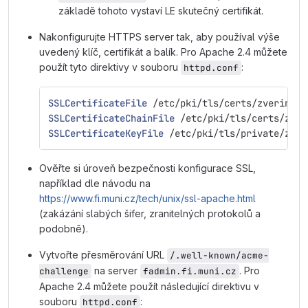
základě tohoto vystaví LE skutečný certifikát.
Nakonfigurujte HTTPS server tak, aby používal výše
uvedený klíč, certifikát a balík. Pro Apache 2.4 můžete
použít tyto direktivy v souboru
:
httpd.conf
SSLCertificateFile
 /etc/pki/tls/certs/zverinec.
SSLCertificateChainFile
 /etc/pki/tls/certs/zver
SSLCertificateKeyFile
 /etc/pki/tls/private/zver
Ověřte si úroveň bezpečnosti konfigurace SSL,
například dle návodu na
https://www.fi.muni.cz/tech/unix/ssl-apache.html
(zakázání slabých šifer, zranitelných protokolů a
podobně).
Vytvořte přesměrování URL
/.well-known/acme-
na server
. Pro
challenge
fadmin.fi.muni.cz
Apache 2.4 můžete použít následující direktivu v
souboru
:
httpd.conf