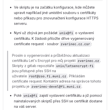
Ve skriptu je na začátku konfigurace, kde můžete
upravit například jiné umístění souboru s certifikáty
nebo příkazu pro znovunačtení konfigurace HTTPS
serveru.
Nyní už zbývá jen požádat
o vystavení
unix@fi
certifikátu. K žádosti přiložte dříve vygenerovaný
certificate request - soubor
:
zverinec.cz.csr
Prosím o vygenerování a průběžnou aktualizaci
certifikátu Let's Encrypt pro můj projekt
.
zverinec.cz
Skripty z gitlab repozitáře
unix/letsencrypt-fi
jsou přístupné přes SSH na
uživatele
. Přikládám
root@zoo.fi.muni.cz
certificate request. Kontaktní adresa na správce tohoto
projektu je
.
zverinec-devel@fi.muni.cz
Poté
zajistí vystavení certifikátu a již pomocí
unix@fi
nainstalovaných skriptů přes SSH se certifikát dostane
na váš server.